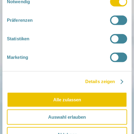
Notwendig
Mitmachen
in der Schwangerschaft
Präferenzen
Infos für Familien
Familien ehrenamtlich begleiten
Netzwerk-Kompass
Statistiken
Zu deiner Region
Aktuelles
Marketing
Netzwerk-Nachrichten
Aktuelle Termine
Netzwerk
Details zeigen
Über das Netzwerk
Das Familienhandbuch
Infopool
Alle zulassen
Leitbild
Fördern
Auswahl erlauben
Träger und Förderer
Kooperationen