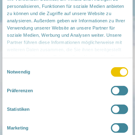
personalisieren, Funktionen für soziale Medien anbieten
zu können und die Zugriffe auf unsere Website zu
Mitmachen
analysieren. Außerdem geben wir Informationen zu Ihrer
in der Schwangerschaft
Verwendung unserer Website an unsere Partner für
Infos für Familien
soziale Medien, Werbung und Analysen weiter. Unsere
Familien ehrenamtlich begleiten
Partner führen diese Informationen möglicherweise mit
Netzwerk-Kompass
Zu deiner Region
weiteren Daten zusammen, die Sie ihnen bereitgestellt
haben oder die sie im Rahmen Ihrer Nutzung der Dienste
Aktuelles
gesammelt haben.
Einwilligungsauswahl
Netzwerk-Nachrichten
Notwendig
Aktuelle Termine
Netzwerk
Präferenzen
Über das Netzwerk
Das Familienhandbuch
Infopool
Statistiken
Leitbild
Fördern
Marketing
Träger und Förderer