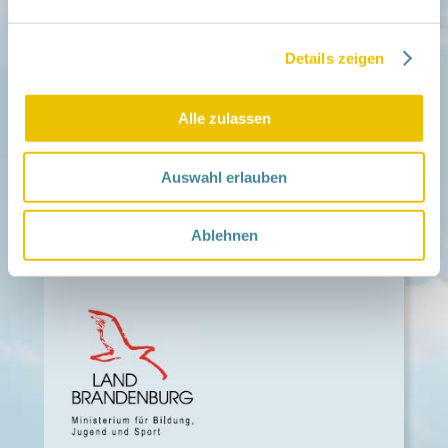
Kooperationen
Förderer werden / Spenden
Details zeigen
Weiteres
Leichte Sprache
Different Languages
Alle zulassen
Presse
Kontakt
Auswahl erlauben
Impressum
Datenschutz
Barrierefreiheit
Ablehnen
Intern