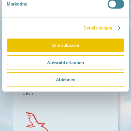
Marketing
Fördern
Träger und Förderer
Kooperationen
Förderer werden / Spenden
Details zeigen
Weiteres
Alle zulassen
Leichte Sprache
Different Languages
Presse
Auswahl erlauben
Kontakt
Impressum
Ablehnen
Datenschutz
Barrierefreiheit
Intern