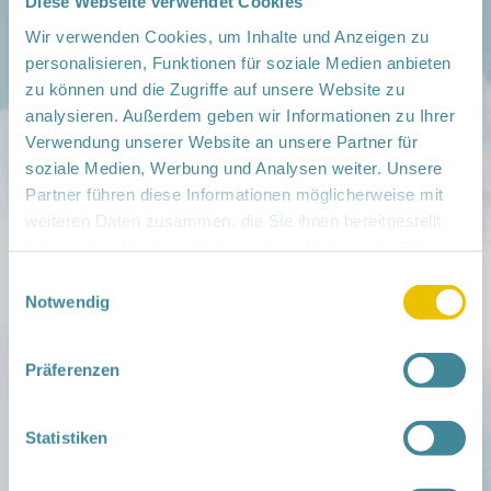
Diese Webseite verwendet Cookies
Foto: © berwis /
PIXELIO
Wir verwenden Cookies, um Inhalte und Anzeigen zu
personalisieren, Funktionen für soziale Medien anbieten
zu können und die Zugriffe auf unsere Website zu
analysieren. Außerdem geben wir Informationen zu Ihrer
Verwendung unserer Website an unsere Partner für
Mitmachen
soziale Medien, Werbung und Analysen weiter. Unsere
in der Schwangerschaft
Infos für Familien
Partner führen diese Informationen möglicherweise mit
Familien ehrenamtlich begleiten
weiteren Daten zusammen, die Sie ihnen bereitgestellt
Netzwerk-Kompass
haben oder die sie im Rahmen Ihrer Nutzung der Dienste
Zu deiner Region
gesammelt haben.
Einwilligungsauswahl
Notwendig
Aktuelles
Netzwerk-Nachrichten
Aktuelle Termine
Präferenzen
Netzwerk
Über das Netzwerk
Das Familienhandbuch
Statistiken
Infopool
Leitbild