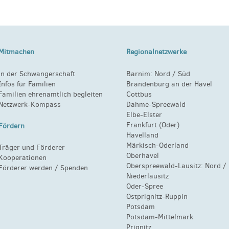
Mitmachen
Regionalnetzwerke
in der Schwangerschaft
Barnim:
Nord
/
Süd
Infos für Familien
Brandenburg an der Havel
Familien ehrenamtlich begleiten
Cottbus
Netzwerk-Kompass
Dahme-Spreewald
Elbe-Elster
Frankfurt (Oder)
Fördern
Havelland
Märkisch-Oderland
Träger und Förderer
Oberhavel
Kooperationen
Oberspreewald-Lausitz:
Nord
/
Förderer werden / Spenden
Niederlausitz
Oder-Spree
Ostprignitz-Ruppin
Potsdam
Potsdam-Mittelmark
Prignitz