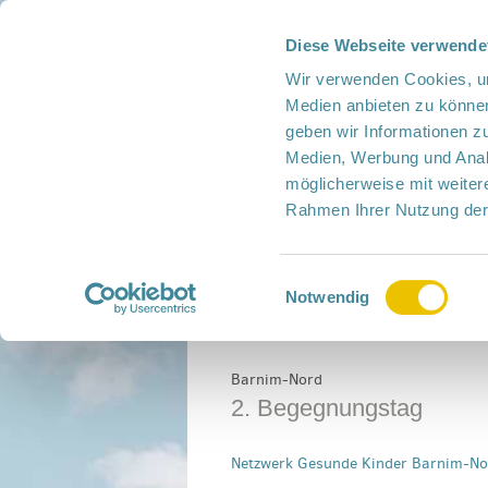
Diese Webseite verwende
Presse
Intern
Netzwerk-Kompass
Leich
Wir verwenden Cookies, um
Medien anbieten zu können
geben wir Informationen z
Medien, Werbung und Analy
möglicherweise mit weiter
Rahmen Ihrer Nutzung der
Netzwerk
Mitmachen
Termine
Einwilligungsauswahl
Home
›
Allgemein
›
2. Begegnungstag
Notwendig
Barnim-Nord
2. Begegnungstag
Netzwerk Gesunde Kinder Barnim-No