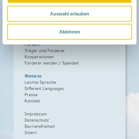
Netzwerk
Über das Netzwerk
Auswahl erlauben
Das Familienhandbuch
Infopool
Leitbild
Ablehnen
Fördern
Träger und Förderer
Kooperationen
Förderer werden / Spenden
Weiteres
Leichte Sprache
Different Languages
Presse
Kontakt
Impressum
Datenschutz
Barrierefreiheit
Intern