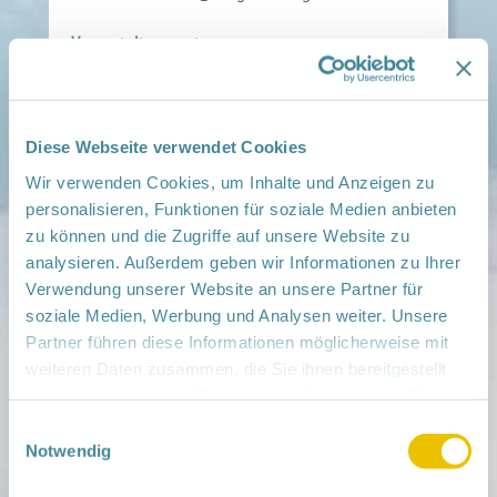
Veranstaltungsort:
NGK West UM Prenzlau, Georg-Dreke-Ring 58A,
17291 Prenzlau
› auf Google Maps anzeigen
Diese Webseite verwendet Cookies
teilen
Wir verwenden Cookies, um Inhalte und Anzeigen zu
personalisieren, Funktionen für soziale Medien anbieten
Weitere Infos:
zu können und die Zugriffe auf unsere Website zu
› Zum Regionalnetzwerk ...
analysieren. Außerdem geben wir Informationen zu Ihrer
Verwendung unserer Website an unsere Partner für
iCal
•
Google Calendar
soziale Medien, Werbung und Analysen weiter. Unsere
Partner führen diese Informationen möglicherweise mit
weiteren Daten zusammen, die Sie ihnen bereitgestellt
haben oder die sie im Rahmen Ihrer Nutzung der Dienste
gesammelt haben.
Einwilligungsauswahl
Mitmachen
Notwendig
in der Schwangerschaft
Infos für Familien