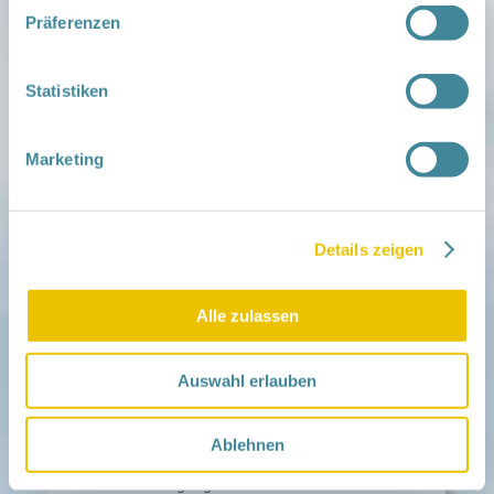
Familien ehrenamtlich begleiten
Präferenzen
Netzwerk-Kompass
Zu deiner Region
Statistiken
Aktuelles
Netzwerk-Nachrichten
Aktuelle Termine
Marketing
Netzwerk
Über das Netzwerk
Das Familienhandbuch
Details zeigen
Infopool
Leitbild
Alle zulassen
Fördern
Träger und Förderer
Kooperationen
Auswahl erlauben
Förderer werden / Spenden
Weiteres
Ablehnen
Leichte Sprache
Different Languages