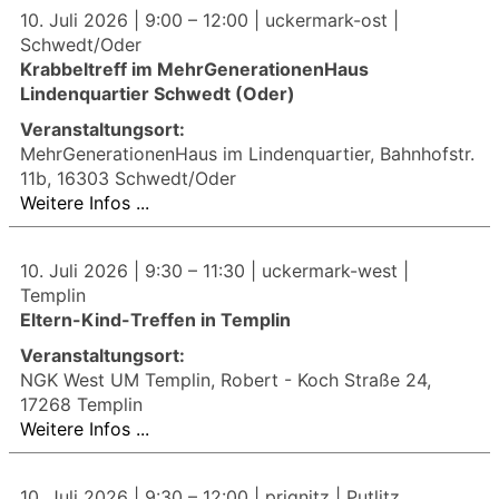
10. Juli 2026 |
9:00
–
12:00
| uckermark-ost |
Schwedt/Oder
Krabbeltreff im MehrGenerationenHaus
Lindenquartier Schwedt (Oder)
Veranstaltungsort:
MehrGenerationenHaus im Lindenquartier, Bahnhofstr.
11b, 16303 Schwedt/Oder
Weitere Infos ...
10. Juli 2026 |
9:30
–
11:30
| uckermark-west |
Templin
Eltern-Kind-Treffen in Templin
Veranstaltungsort:
NGK West UM Templin, Robert - Koch Straße 24,
17268 Templin
Weitere Infos ...
10. Juli 2026 |
9:30
–
12:00
| prignitz | Putlitz